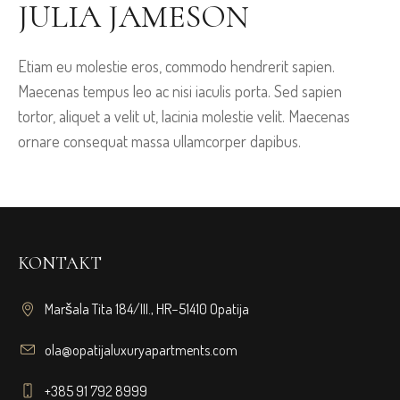
JULIA JAMESON
Etiam eu molestie eros, commodo hendrerit sapien.
Maecenas tempus leo ac nisi iaculis porta. Sed sapien
tortor, aliquet a velit ut, lacinia molestie velit. Maecenas
ornare consequat massa ullamcorper dapibus.
KONTAKT
Maršala Tita 184/III., HR−51410 Opatija
ola@opatijaluxuryapartments.com
+385 91 792 8999